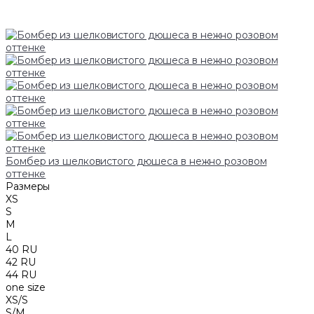
Бомбер из шелковистого дюшеса в нежно розовом
оттенке
Размеры
XS
S
M
L
40 RU
42 RU
44 RU
one size
XS/S
S/M