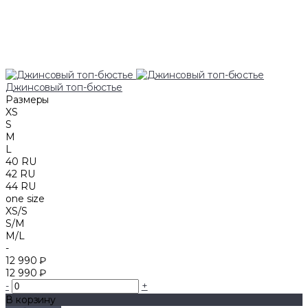
Джинсовый топ-бюстье
Размеры
XS
S
M
L
40 RU
42 RU
44 RU
one size
XS/S
S/M
M/L
-
12 990 ₽
12 990 ₽
-
+
В корзину