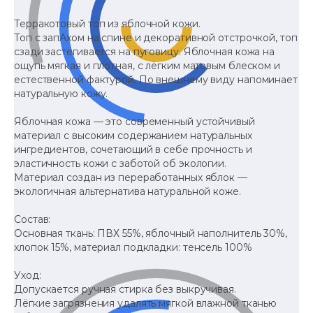
Терракотовый топ из яблочной кожи.
Топ с запАхом на спине и декоративной отстрочкой, топ
сзади застёгивается на пуговицу. Яблочная кожа на
ощупь мягкая и плотная, с лёгким матовым блеском и
естественной фактурой. По внешнему виду напоминает
натуральную кожу.
Яблочная кожа — это современный устойчивый
материал с высоким содержанием натуральных
ингредиентов, сочетающий в себе прочность и
эластичность кожи с заботой об экологии.
Материал создан из переработанных яблок —
экологичная альтернатива натуральной коже.
Состав:
Основная ткань: ПВХ 55%, яблочный наполнитель 30%,
хлопок 15%, материал подкладки: тенсель 100%
Уход:
Допускается ручная стирка без выкручивая.
Лёгкие загрязнения удалять мягкой влажной тканью