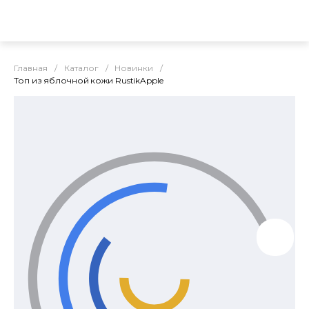
Главная
/
Каталог
/
Новинки
/
Топ из яблочной кожи RustikApple